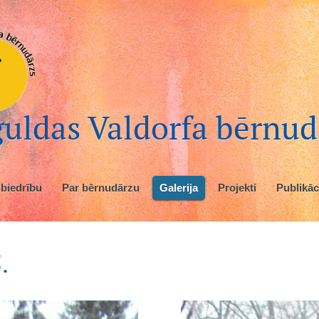
uldas Valdorfa bērnud
 biedrību
Par bērnudārzu
Galerija
Projekti
Publikāc
.