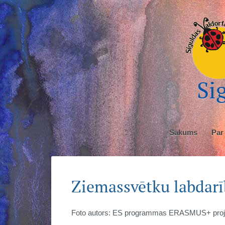
Sig
Sākums
Par
Ziemassvētku labdarīb
Foto autors: ES programmas ERASMUS+ pro