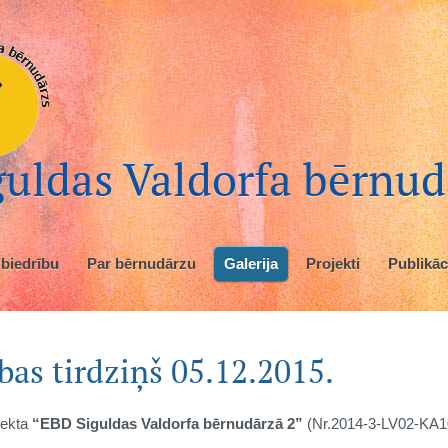
uldas Valdorfa bērnud
 biedrību
Par bērnudārzu
Galerija
Projekti
Publikāc
as tirdziņš 05.12.2015.
jekta
“EBD Siguldas Valdorfa bērnudārzā 2”
(Nr.2014-3-LV02-KA10