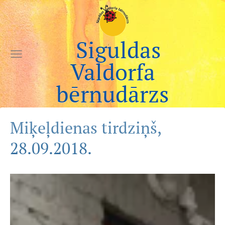
Siguldas
Valdorfa
bērnudārzs
Miķeļdienas tirdziņš,
28.09.2018.