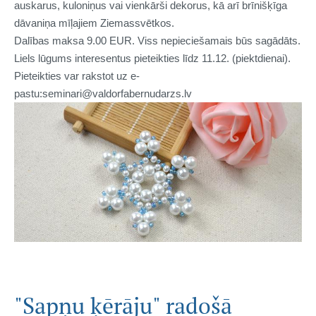
auskarus, kuloniņus vai vienkārši dekorus, kā arī brīnišķīga
dāvaniņa mīļajiem Ziemassvētkos.
Dalības maksa 9.00 EUR. Viss nepieciešamais būs sagādāts.
Liels lūgums interesentus pieteikties līdz 11.12. (piektdienai).
Pieteikties var rakstot uz e-
pastu:seminari@valdorfabernudarzs.lv
"Sapņu ķērāju" radošā