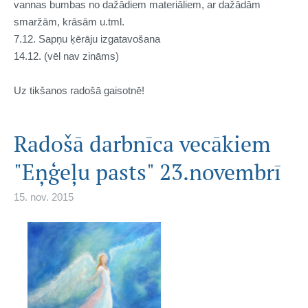
vannas bumbas no dažādiem materiāliem, ar dažādām
smaržām, krāsām u.tml.
7.12. Sapņu ķērāju izgatavošana
14.12. (vēl nav zināms)
Uz tikšanos radošā gaisotnē!
Radošā darbnīca vecākiem
"Eņģeļu pasts" 23.novembrī
15. nov. 2015