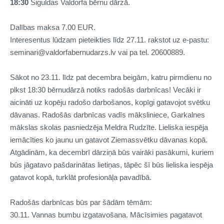
18:30
Siguldas Valdorfa bērnu dārzā.
Dalības maksa 7.00 EUR.
Interesentus lūdzam pieteikties līdz 27.11. rakstot uz e-pastu:
seminari@valdorfabernudarzs.lv vai pa tel. 20600889.
Sākot no 23.11. līdz pat decembra beigām, katru pirmdienu no
plkst 18:30 bērnudārzā notiks radošās darbnīcas! Vecāki ir
aicināti uz kopēju radošo darbošanos, kopīgi gatavojot svētku
dāvanas. Radošās darbnīcas vadīs māksliniece, Garkalnes
mākslas skolas pasniedzēja Meldra Rudzīte. Lieliska iespēja
iemācīties ko jaunu un gatavot Ziemassvētku dāvanas kopā.
Atgādinām, ka decembrī dārziņā būs vairāki pasākumi, kuriem
būs jāgatavo pašdarinātas lietiņas, tāpēc šī būs lieliska iespēja
gatavot kopā, turklāt profesionāļa pavadībā.
Radošās darbnīcas būs par šādām tēmām:
30.11. Vannas bumbu izgatavošana. Mācīsimies pagatavot