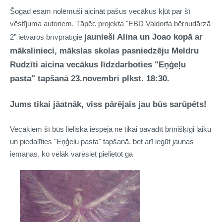
Šogad esam nolēmuši aicināt pašus vecākus kļūt par šī
vēstījuma autoriem. Tāpēc projekta "EBD Valdorfa bērnudārzā
jaunieši Alina un Joao kopā ar
2" ietvaros brīvprātīgie
mākslinieci, mākslas skolas pasniedzēju Meldru
Rudzīti aicina vecākus līdzdarboties "Eņģeļu
pasta" tapšanā 23.novembrī plkst. 18:30.
Jums tikai jāatnāk, viss pārējais jau būs sarūpēts!
Vecākiem šī būs lieliska iespēja ne tikai pavadīt brīnišķīgi laiku
un piedalīties "Eņģeļu pasta" tapšanā, bet arī iegūt jaunas
iemaņas, ko vēlāk varēsiet pielietot ga