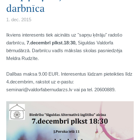
darbnīca
1. dec. 2015
Ikviens interesents tiek aicināts uz "sapņu ķērāju" radošo
darbnīcu,
7.decembrī plkst.18:30,
Siguldas Valdorfa
bērnudārzā. Darbnīcu vadīs mākslas skolas pasniedzēja
Meldra Rudzīte.
Dalības maksa 9.00 EUR. Interesentus lūdzam pieteikties līdz
4.decembrim, rakstot uz e-pastu:
seminari@valdorfabernudarzs.lv vai pa tel. 20600889.