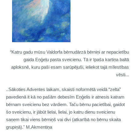
“Katru gadu mūsu Valdorfa bērnudārzā bērniņi ar nepacietību
gaida Eņģeļu pasta sveicienu. Tā ir īpaša kartiņa baltā
aploksnē, kuru paši esam sarūpējuši, ieliekot tajā mīlestības
vēsti...
..Sākoties Adventes laikam, skaisti noformētā veidā “zelta”
pavedienā it kā no pašām debesīm Eņģelis ir atnesis katram
bērnam sveicienu bez vārdiem. Taču bērnu pacietībai, gaidot
šo sveicienu, ir jābūt lielai, lielai, jo katru dienu sveicienu
saņem tikai viens bērniņš vai divi (atkarībā no bērnu skaita
grupiņā)." M.Akmentiņa