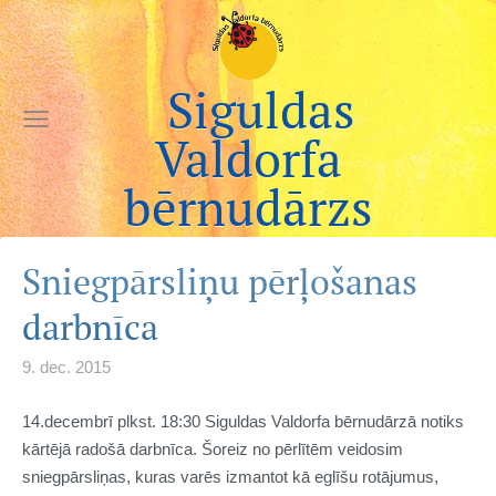
Siguldas
Valdorfa
bērnudārzs
Sniegpārsliņu pērļošanas
darbnīca
9. dec. 2015
14.decembrī plkst. 18:30 Siguldas Valdorfa bērnudārzā notiks
kārtējā radošā darbnīca. Šoreiz no pērlītēm veidosim
sniegpārsliņas, kuras varēs izmantot kā eglīšu rotājumus,