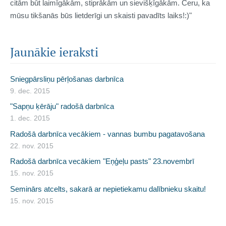
citām būt laimīgākām, stiprākām un sievišķīgākām. Ceru, ka
mūsu tikšanās būs lietderīgi un skaisti pavadīts laiks!:)"
Jaunākie ieraksti
Sniegpārsliņu pērļošanas darbnīca
9. dec. 2015
"Sapņu ķērāju" radošā darbnīca
1. dec. 2015
Radošā darbnīca vecākiem - vannas bumbu pagatavošana
22. nov. 2015
Radošā darbnīca vecākiem "Eņģeļu pasts" 23.novembrī
15. nov. 2015
Seminārs atcelts, sakarā ar nepietiekamu dalībnieku skaitu!
15. nov. 2015