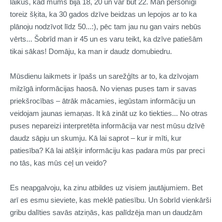
laikus, kad mums bija 18, 20 un var būt 22. Man personīgi
toreiz šķita, ka 30 gados dzīve beidzas un lepojos ar to ka
plānoju nodzīvot līdz 50...:), pēc tam jau nu gan vairs nebūs
vērts... Šobrīd man ir 45 un es varu teikt, ka dzīve patiešām
tikai sākas! Domāju, ka man ir daudz domubiedru.
Mūsdienu laikmets ir īpašs un sarežģīts ar to, ka dzīvojam
milzīgā informācijas haosā. No vienas puses tam ir savas
priekšrocības – ātrāk mācamies, iegūstam informāciju un
veidojam jaunas iemaņas. It kā zināt uz ko tiekties... No otras
puses nepareizi interpretēta informācija var nest mūsu dzīvē
daudz sāpju un skumju. Kā lai saprot – kur ir mīti, kur
patiesība? Kā lai atšķir informāciju kas padara mūs par preci
no tās, kas mūs ceļ un veido?
Es neapgalvoju, ka zinu atbildes uz visiem jautājumiem. Bet
arī es esmu sieviete, kas meklē patiesību. Un šobrīd vienkārši
gribu dalīties savās atziņās, kas palīdzēja man un daudzām