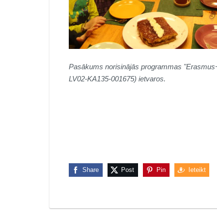
Pasākums norisinājās programmas "Erasmus+:Ja
LV02-KA135-001675) ietvaros.
Share
Post
Pin
Ieteikt