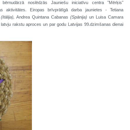
a bērnudārzā noslēdzās Jauniešu iniciatīvu centra "Mērķis"
s aktivitātes. Eiropas brīvprātīgā darba jaunietes - Tetiana
i
(Itālija),
Andrea Quintana Cabanas
(Spānija)
un Luisa Camara
latvju rakstu aproces un par godu Latvijas 99.dzimšanas dienai