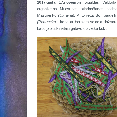
2017.gada 17.novembrī
Siguldas Valdorf
organizētās Mīlestības stiprināšanas nedēļa
Mazurenko
(Ukraina),
Antonietta Bombardell
(Portugāle)
- kopā ar bērniem veidoja dažādu 
baudīja audzinātāju gatavoto svētku kūku.