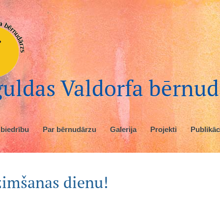
uldas Valdorfa bērnud
 biedrību
Par bērnudārzu
Galerija
Projekti
Publikāc
zimšanas dienu!